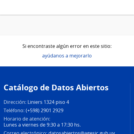
Si encontraste algún error en este sitio:
ayúdanos a mejorarlo
Pie
de
Catálogo de Datos Abiertos
página
Dirección:
Liniers 1324 piso 4
Teléfono:
(+598) 2901 2929
Horario de atención:
Lunes a viernes de 9:30 a 17:30 hs.
Correo electrónico:
datosabiertos@agesic.gub.uy