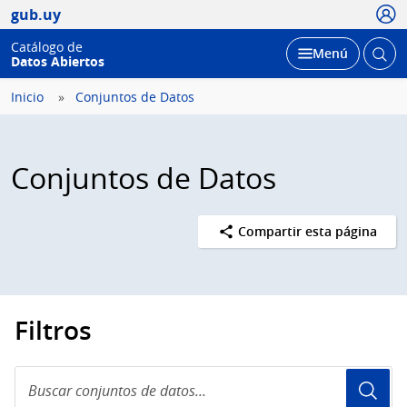
Usua
gub.uy
Catálogo de
Abrir
Desplegar
Menú
Datos Abiertos
busc
Inicio
Conjuntos de Datos
Conjuntos de Datos
Compartir esta página
Filtros
Buscar
conjuntos