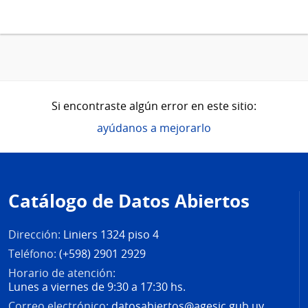
Si encontraste algún error en este sitio:
ayúdanos a mejorarlo
Pie
de
Catálogo de Datos Abiertos
página
Dirección:
Liniers 1324 piso 4
Teléfono:
(+598) 2901 2929
Horario de atención:
Lunes a viernes de 9:30 a 17:30 hs.
Correo electrónico:
datosabiertos@agesic.gub.uy