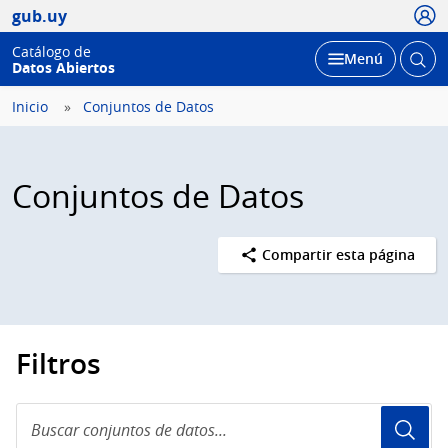
Usua
gub.uy
Catálogo de
Abrir
Desplegar
Menú
Datos Abiertos
busc
Inicio
Conjuntos de Datos
Conjuntos de Datos
Compartir esta página
Filtros
Buscar
conjuntos