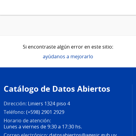
Si encontraste algún error en este sitio:
ayúdanos a mejorarlo
Pie
de
Catálogo de Datos Abiertos
página
Dirección:
Liniers 1324 piso 4
Teléfono:
(+598) 2901 2929
Horario de atención:
Lunes a viernes de 9:30 a 17:30 hs.
Correo electrónico:
datosabiertos@agesic.gub.uy