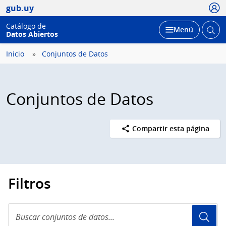
Usua
gub.uy
Catálogo de
Abrir
Desplegar
Menú
Datos Abiertos
busc
Inicio
Conjuntos de Datos
Conjuntos de Datos
Compartir esta página
Filtros
Buscar
conjuntos