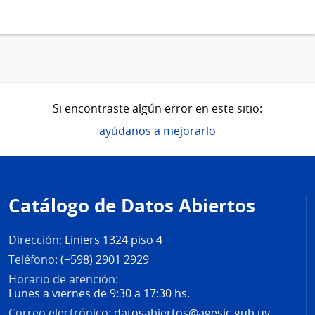
Si encontraste algún error en este sitio:
ayúdanos a mejorarlo
Pie
de
Catálogo de Datos Abiertos
página
Dirección:
Liniers 1324 piso 4
Teléfono:
(+598) 2901 2929
Horario de atención:
Lunes a viernes de 9:30 a 17:30 hs.
Correo electrónico:
datosabiertos@agesic.gub.uy