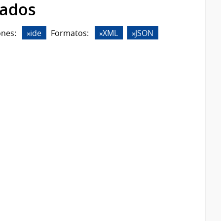
rados
ones:
ide
Formatos:
XML
JSON