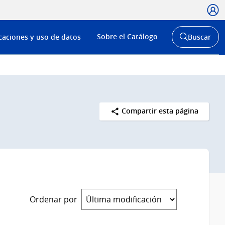
Usua
Menú
Sobre el Catálogo
caciones y uso de datos
Buscar
de
Abrir
buscador
navega
y
Compartir esta página
Ordenar por