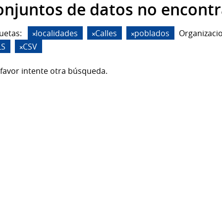
onjuntos de datos no encont
uetas:
localidades
Calles
poblados
Organizaci
LS
CSV
favor intente otra búsqueda.