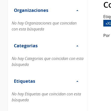
Filtro
datos...
C
Organizaciones
Organizaciones
Etiq
No hay Organizaciones que coincidan
X
con esta búsqueda
Por 
Filtro
Categorias
Categorias
No hay Categorias que coincidan con esta
búsqueda
Filtro
Etiquetas
Etiquetas
No hay Etiquetas que coincidan con esta
búsqueda
Filtro