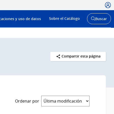
Usua
Menú
Sobre el Catálogo
caciones y uso de datos
Buscar
de
Abrir
buscador
navega
y
Compartir esta página
Ordenar por