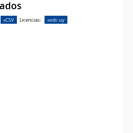
rados
CSV
Licencias:
odc-uy