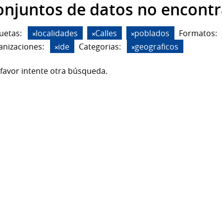
onjuntos de datos no encont
uetas:
localidades
Calles
poblados
Formatos:
anizaciones:
ide
Categorias:
geograficos
favor intente otra búsqueda.