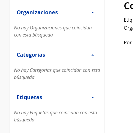
Filtro
datos...
C
Organizaciones
Organizaciones
Etiq
No hay Organizaciones que coincidan
Org
con esta búsqueda
Por 
Filtro
Categorias
Categorias
No hay Categorias que coincidan con esta
búsqueda
Filtro
Etiquetas
Etiquetas
No hay Etiquetas que coincidan con esta
búsqueda
Filtro