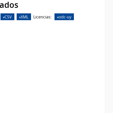
rados
CSV
XML
Licencias:
odc-uy