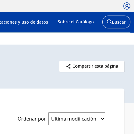
Usua
Menú
Sobre el Catálogo
caciones y uso de datos
Buscar
de
Abrir
buscador
navega
y
Compartir esta página
Ordenar por