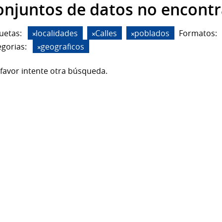
onjuntos de datos no encont
uetas:
localidades
Calles
poblados
Formatos:
gorias:
geograficos
favor intente otra búsqueda.