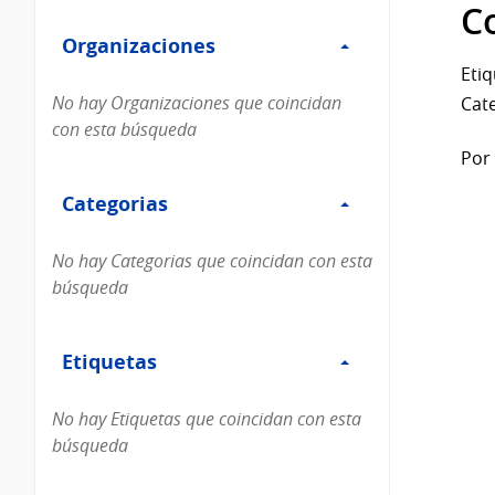
Filtro
datos...
C
Organizaciones
Organizaciones
Etiq
No hay Organizaciones que coincidan
Cate
con esta búsqueda
Por 
Filtro
Categorias
Categorias
No hay Categorias que coincidan con esta
búsqueda
Filtro
Etiquetas
Etiquetas
No hay Etiquetas que coincidan con esta
búsqueda
Filtro