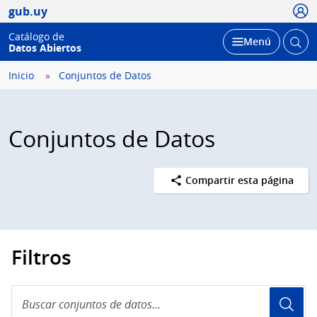
Usua
gub.uy
Catálogo de
Abrir
Desplegar
Menú
Datos Abiertos
busc
Inicio
Conjuntos de Datos
Conjuntos de Datos
Compartir esta página
Filtros
Buscar
conjuntos