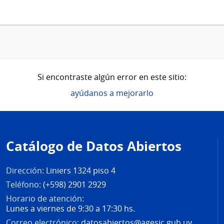
Si encontraste algún error en este sitio:
ayúdanos a mejorarlo
Pie
de
Catálogo de Datos Abiertos
página
Dirección:
Liniers 1324 piso 4
Teléfono:
(+598) 2901 2929
Horario de atención:
Lunes a viernes de 9:30 a 17:30 hs.
Correo electrónico:
datosabiertos@agesic.gub.uy