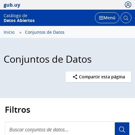
Usua
gub.uy
Catálogo de
Abrir
Desplegar
Menú
Datos Abiertos
busc
Inicio
Conjuntos de Datos
Conjuntos de Datos
Compartir esta página
Filtros
Buscar
conjuntos