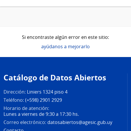
Si encontraste algún error en este sitio:
ayúdanos a mejorarlo
Pie
de
Catálogo de Datos Abiertos
página
Dirección:
Liniers 1324 piso 4
Teléfono:
(+598) 2901 2929
Horario de atención:
Lunes a viernes de 9:30 a 17:30 hs.
Correo electrónico:
datosabiertos@agesic.gub.uy
Contacto