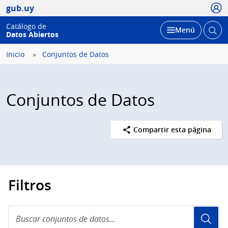
Usua
gub.uy
Catálogo de
Abrir
Desplegar
Menú
Datos Abiertos
busc
Inicio
Conjuntos de Datos
Conjuntos de Datos
Compartir esta página
Filtros
Buscar
conjuntos