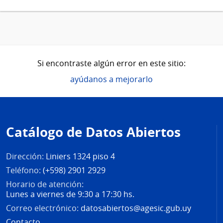
Si encontraste algún error en este sitio:
ayúdanos a mejorarlo
Pie
de
Catálogo de Datos Abiertos
página
Dirección:
Liniers 1324 piso 4
Teléfono:
(+598) 2901 2929
Horario de atención:
Lunes a viernes de 9:30 a 17:30 hs.
Correo electrónico:
datosabiertos@agesic.gub.uy
Contacto