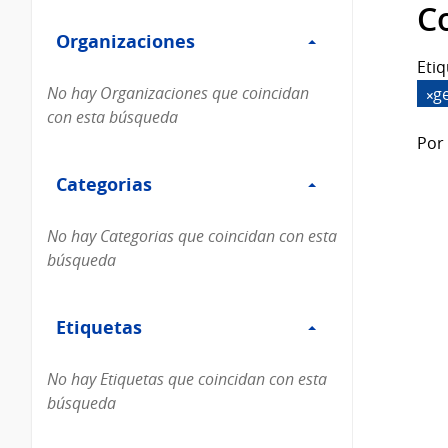
Filtro
datos...
C
Organizaciones
Organizaciones
Etiq
No hay Organizaciones que coincidan
g
con esta búsqueda
Por 
Filtro
Categorias
Categorias
No hay Categorias que coincidan con esta
búsqueda
Filtro
Etiquetas
Etiquetas
No hay Etiquetas que coincidan con esta
búsqueda
Filtro