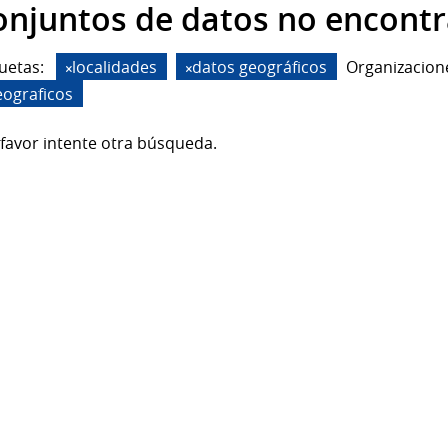
onjuntos de datos no encont
uetas:
localidades
datos geográficos
Organizacion
eograficos
favor intente otra búsqueda.