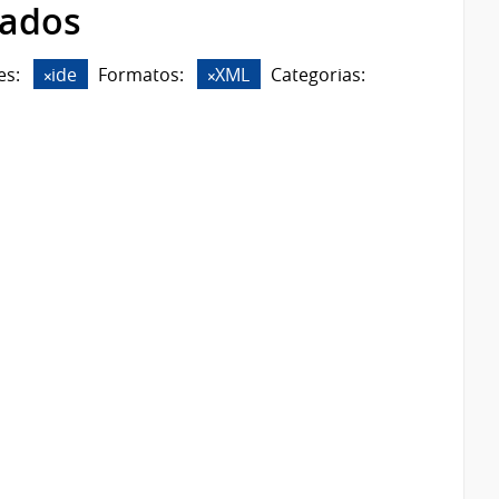
rados
es:
ide
Formatos:
XML
Categorias: