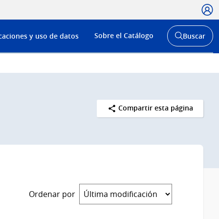
Usua
Menú
Sobre el Catálogo
caciones y uso de datos
Buscar
de
Abrir
buscador
navega
y
Compartir esta página
Ordenar por