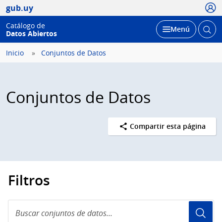
Usua
gub.uy
Catálogo de
Abrir
Desplegar
Menú
Datos Abiertos
busc
Inicio
Conjuntos de Datos
Conjuntos de Datos
Compartir esta página
Filtros
Buscar
conjuntos