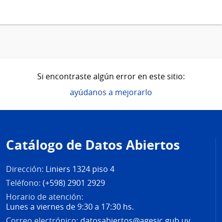
Si encontraste algún error en este sitio:
ayúdanos a mejorarlo
Pie
de
Catálogo de Datos Abiertos
página
Dirección:
Liniers 1324 piso 4
Teléfono:
(+598) 2901 2929
Horario de atención:
Lunes a viernes de 9:30 a 17:30 hs.
Correo electrónico:
datosabiertos@agesic.gub.uy