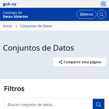
Usua
gub.uy
Catálogo de
Abrir
Desplegar
Menú
Datos Abiertos
busc
Inicio
Conjuntos de Datos
Conjuntos de Datos
Compartir esta página
Filtros
Buscar
conjuntos