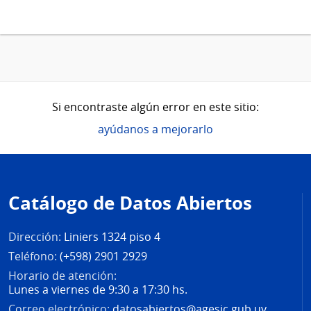
Si encontraste algún error en este sitio:
ayúdanos a mejorarlo
Pie
de
Catálogo de Datos Abiertos
página
Dirección:
Liniers 1324 piso 4
Teléfono:
(+598) 2901 2929
Horario de atención:
Lunes a viernes de 9:30 a 17:30 hs.
Correo electrónico:
datosabiertos@agesic.gub.uy