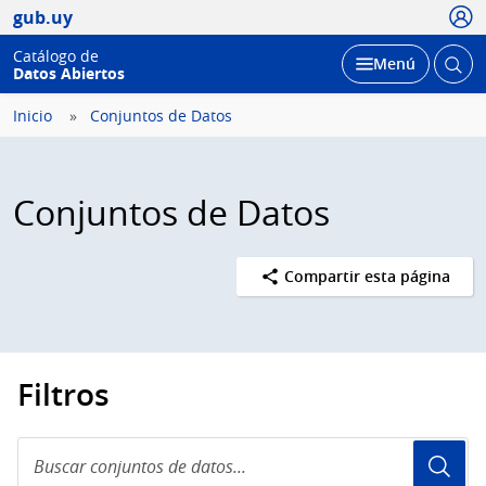
Usua
gub.uy
Catálogo de
Abrir
Desplegar
Menú
Datos Abiertos
busc
Inicio
Conjuntos de Datos
Conjuntos de Datos
Compartir esta página
Filtros
Buscar
conjuntos