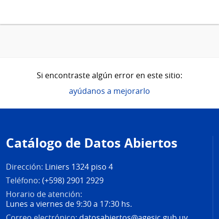
Si encontraste algún error en este sitio:
ayúdanos a mejorarlo
Pie
de
Catálogo de Datos Abiertos
página
Dirección:
Liniers 1324 piso 4
Teléfono:
(+598) 2901 2929
Horario de atención:
Lunes a viernes de 9:30 a 17:30 hs.
Correo electrónico:
datosabiertos@agesic.gub.uy