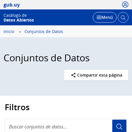
Usua
gub.uy
Catálogo de
Abrir
Desplegar
Menú
Datos Abiertos
busc
Inicio
Conjuntos de Datos
Conjuntos de Datos
Compartir esta página
Filtros
Buscar
conjuntos