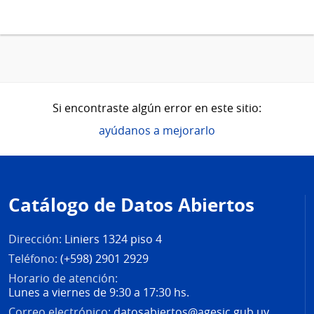
Si encontraste algún error en este sitio:
ayúdanos a mejorarlo
Pie
de
Catálogo de Datos Abiertos
página
Dirección:
Liniers 1324 piso 4
Teléfono:
(+598) 2901 2929
Horario de atención:
Lunes a viernes de 9:30 a 17:30 hs.
Correo electrónico:
datosabiertos@agesic.gub.uy