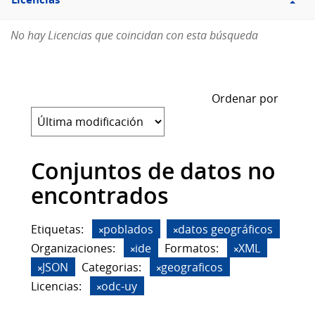
Licencias
No hay Licencias que coincidan con esta búsqueda
Ordenar por
Conjuntos de datos no
encontrados
Etiquetas:
poblados
datos geográficos
Organizaciones:
ide
Formatos:
XML
JSON
Categorias:
geograficos
Licencias:
odc-uy