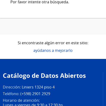
Por favor intente otra búsqueda.
Si encontraste algún error en este sitio:
ayúdanos a mejorarlo
Pie
de
Catálogo de Datos Abiertos
página
Dirección:
Liniers 1324 piso 4
Teléfono:
(+598) 2901 2929
Horario de atención:
Lunes a viernes de 9:30 a 17:30 hs.