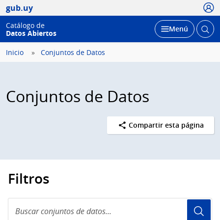
Usua
gub.uy
Catálogo de
Abrir
Desplegar
Menú
Datos Abiertos
busc
Inicio
Conjuntos de Datos
Conjuntos de Datos
Compartir esta página
Filtros
Buscar
conjuntos