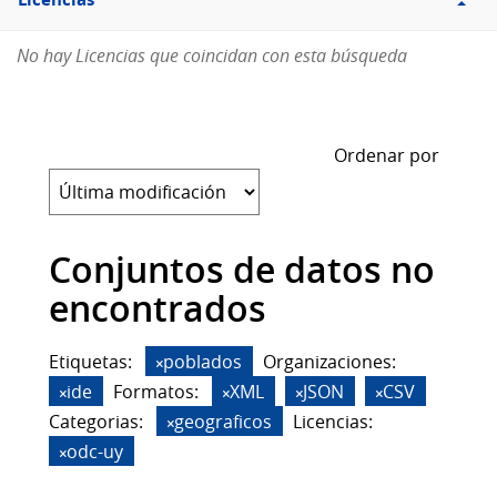
Licencias
No hay Licencias que coincidan con esta búsqueda
Ordenar por
Conjuntos de datos no
encontrados
Etiquetas:
poblados
Organizaciones:
ide
Formatos:
XML
JSON
CSV
Categorias:
geograficos
Licencias:
odc-uy