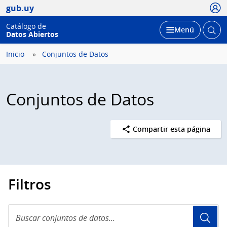
Usua
gub.uy
Catálogo de
Abrir
Desplegar
Menú
Datos Abiertos
busc
Inicio
Conjuntos de Datos
Conjuntos de Datos
Compartir esta página
Filtros
Buscar
conjuntos