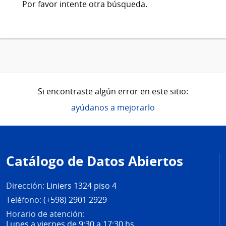
Por favor intente otra búsqueda.
Si encontraste algún error en este sitio:
ayúdanos a mejorarlo
Pie
de
Catálogo de Datos Abiertos
página
Dirección:
Liniers 1324 piso 4
Teléfono:
(+598) 2901 2929
Horario de atención:
Lunes a viernes de 9:30 a 17:30 hs.