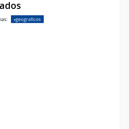
rados
ias:
geograficos