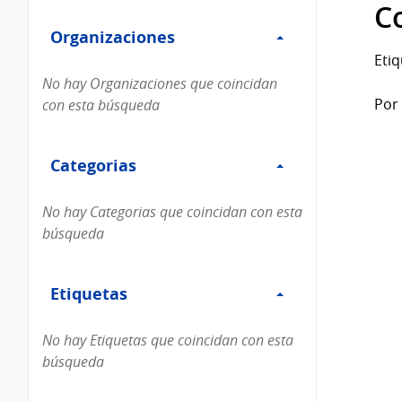
Filtro
datos...
C
Organizaciones
Organizaciones
Etiq
No hay Organizaciones que coincidan
Por 
con esta búsqueda
Filtro
Categorias
Categorias
No hay Categorias que coincidan con esta
búsqueda
Filtro
Etiquetas
Etiquetas
No hay Etiquetas que coincidan con esta
búsqueda
Filtro