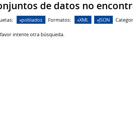
onjuntos de datos no encont
uetas:
poblados
Formatos:
XML
JSON
Categor
favor intente otra búsqueda.