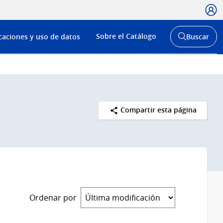
Usua
Menú
Sobre el Catálogo
caciones y uso de datos
Buscar
de
Abrir
buscador
navega
y
Compartir esta página
Ordenar por