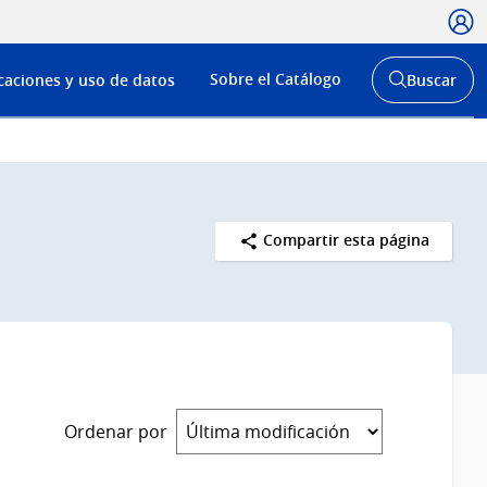
Usua
Menú
Sobre el Catálogo
caciones y uso de datos
Buscar
de
Abrir
buscador
navega
y
Compartir esta página
Ordenar por