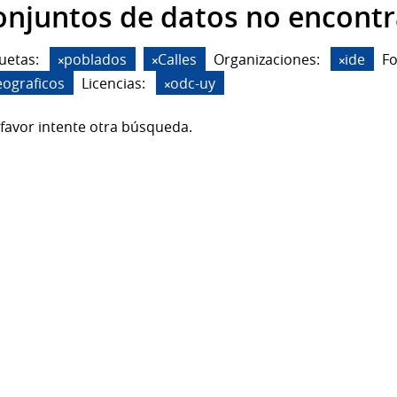
onjuntos de datos no encont
uetas:
poblados
Calles
Organizaciones:
ide
F
eograficos
Licencias:
odc-uy
favor intente otra búsqueda.