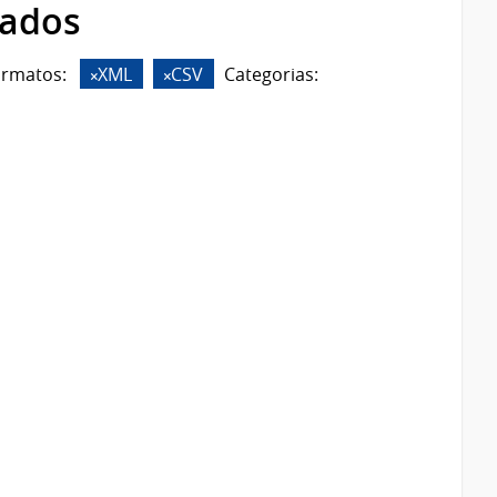
rados
ormatos:
XML
CSV
Categorias: