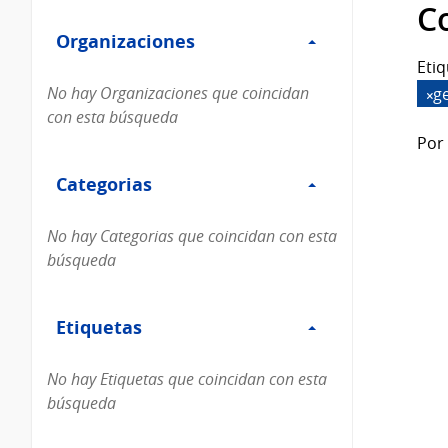
Filtro
datos...
C
Organizaciones
Organizaciones
Etiq
No hay Organizaciones que coincidan
g
con esta búsqueda
Por 
Filtro
Categorias
Categorias
No hay Categorias que coincidan con esta
búsqueda
Filtro
Etiquetas
Etiquetas
No hay Etiquetas que coincidan con esta
búsqueda
Filtro