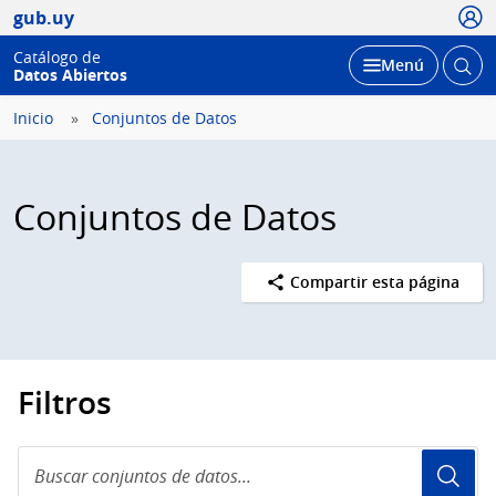
Usua
gub.uy
Catálogo de
Abrir
Desplegar
Menú
Datos Abiertos
busc
Inicio
Conjuntos de Datos
Conjuntos de Datos
Compartir esta página
Filtros
Buscar
conjuntos