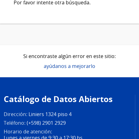
Por favor intente otra búsqueda.
Si encontraste algún error en este sitio:
ayúdanos a mejorarlo
Pie
de
Catálogo de Datos Abiertos
página
Dirección:
Liniers 1324 piso 4
Teléfono:
(+598) 2901 2929
Horario de atención:
Lunes a viernes de 9:30 a 17:30 hs.