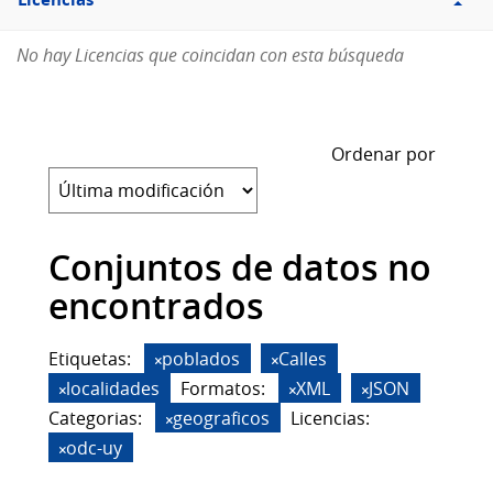
Licencias
No hay Licencias que coincidan con esta búsqueda
Ordenar por
Conjuntos de datos no
encontrados
Etiquetas:
poblados
Calles
localidades
Formatos:
XML
JSON
Categorias:
geograficos
Licencias:
odc-uy