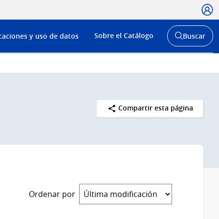
Usua
Menú
Sobre el Catálogo
caciones y uso de datos
Buscar
de
Abrir
buscador
navega
y
Compartir esta página
Ordenar por