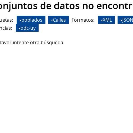
onjuntos de datos no encont
uetas:
poblados
Calles
Formatos:
XML
JSO
ncias:
odc-uy
favor intente otra búsqueda.