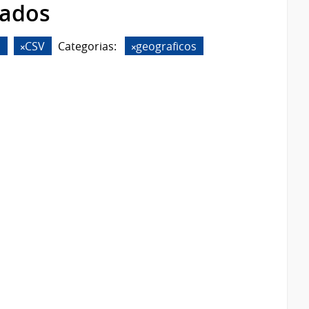
rados
N
CSV
Categorias:
geograficos