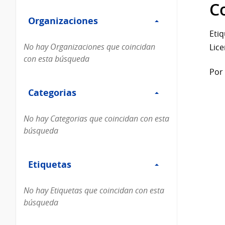
Filtro
datos...
C
Organizaciones
Organizaciones
Etiq
No hay Organizaciones que coincidan
Lice
con esta búsqueda
Por 
Filtro
Categorias
Categorias
No hay Categorias que coincidan con esta
búsqueda
Filtro
Etiquetas
Etiquetas
No hay Etiquetas que coincidan con esta
búsqueda
Filtro