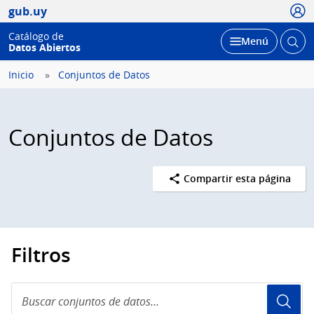
Usua
gub.uy
Catálogo de
Abrir
Desplegar
Menú
Datos Abiertos
busc
Inicio
Conjuntos de Datos
Conjuntos de Datos
Compartir esta página
Filtros
Buscar
conjuntos