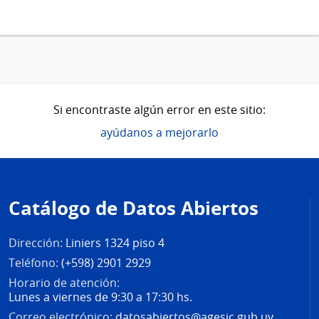
Si encontraste algún error en este sitio:
ayúdanos a mejorarlo
Pie
de
Catálogo de Datos Abiertos
página
Dirección:
Liniers 1324 piso 4
Teléfono:
(+598) 2901 2929
Horario de atención:
Lunes a viernes de 9:30 a 17:30 hs.
Correo electrónico:
datosabiertos@agesic.gub.uy