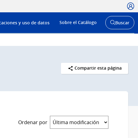
Usua
Menú
Sobre el Catálogo
caciones y uso de datos
Buscar
de
Abrir
buscador
navega
y
Compartir esta página
Ordenar por