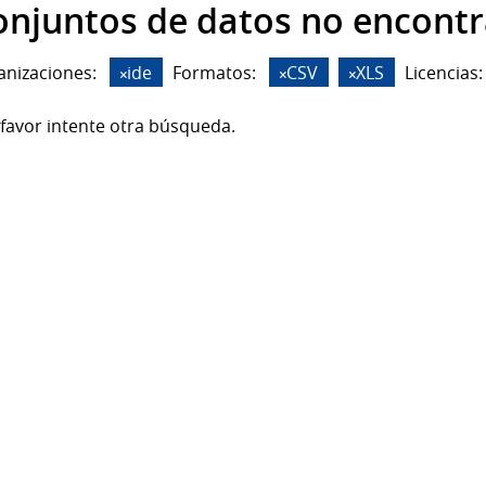
onjuntos de datos no encont
anizaciones:
ide
Formatos:
CSV
XLS
Licencias:
favor intente otra búsqueda.