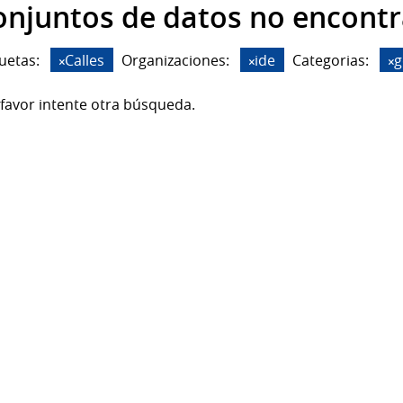
onjuntos de datos no encont
uetas:
Calles
Organizaciones:
ide
Categorias:
g
favor intente otra búsqueda.