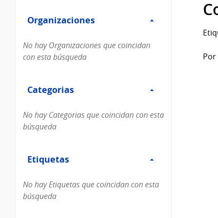
Filtro
datos...
C
Organizaciones
Organizaciones
Etiq
No hay Organizaciones que coincidan
Por 
con esta búsqueda
Filtro
Categorias
Categorias
No hay Categorias que coincidan con esta
búsqueda
Filtro
Etiquetas
Etiquetas
No hay Etiquetas que coincidan con esta
búsqueda
Filtro