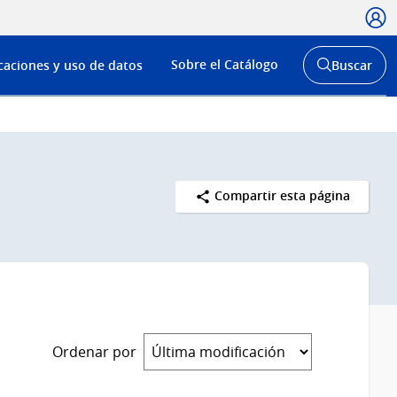
Usua
Menú
Sobre el Catálogo
caciones y uso de datos
Buscar
de
Abrir
buscador
navega
y
Compartir esta página
Ordenar por