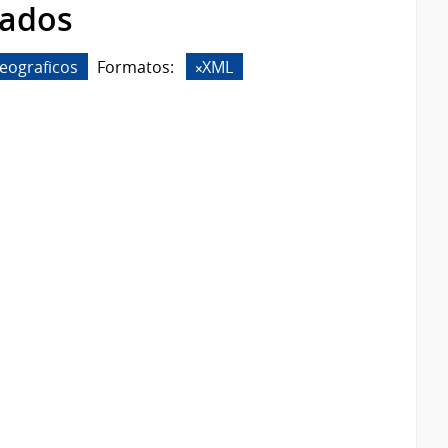
rados
eograficos
Formatos:
XML