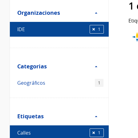
Filtro
datos...
1
Organizaciones
Organizaciones
Etiq
IDE
1
Filtro
Categorias
Categorias
Geográficos
1
Filtro
Etiquetas
Etiquetas
Calles
1