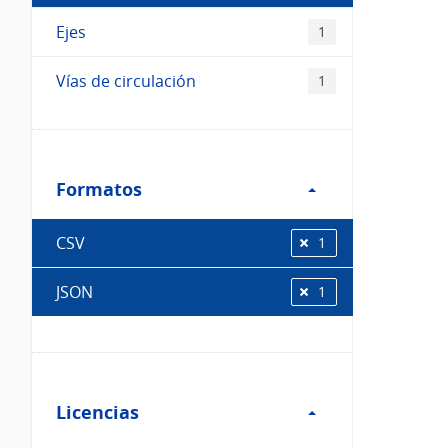
Ejes
1
Vías de circulación
1
Filtro
Formatos
Formatos
CSV
1
JSON
1
Filtro
Licencias
Licencias