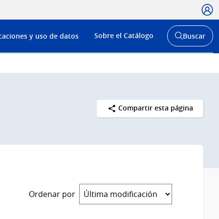
Usua
Menú
Sobre el Catálogo
caciones y uso de datos
Buscar
de
Abrir
buscador
navega
y
Compartir esta página
Ordenar por