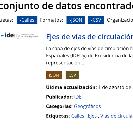
 conjunto de datos encontrad
uetas:
Calles
Formatos:
JSON
CSV
Organizacio
Ejes de vías de circulació
La capa de ejes de vías de circulación 
Espaciales (IDEUy) de Presidencia de la
representación...
JSON
CSV
Última actualización:
1 de agosto de 
Publicador:
IDE
Categorias:
Geográficos
Etiquetas:
Calles
,
Ejes
,
Vías de circul