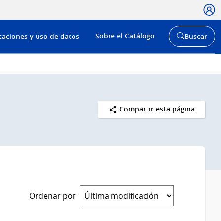
Usua
Menú
Sobre el Catálogo
caciones y uso de datos
Buscar
de
Abrir
buscador
navega
y
Compartir esta página
Ordenar por