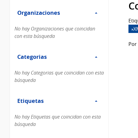
Filtro
datos...
C
Organizaciones
Organizaciones
Etiq
No hay Organizaciones que coincidan
X
con esta búsqueda
Por 
Filtro
Categorias
Categorias
No hay Categorias que coincidan con esta
búsqueda
Filtro
Etiquetas
Etiquetas
No hay Etiquetas que coincidan con esta
búsqueda
Filtro