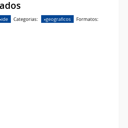
rados
ide
Categorias:
geograficos
Formatos: