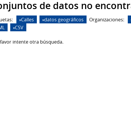
onjuntos de datos no encont
uetas:
Calles
datos geográficos
Organizaciones:
ML
CSV
favor intente otra búsqueda.