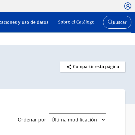
Usua
Menú
Sobre el Catálogo
caciones y uso de datos
Buscar
de
Abrir
buscador
navega
y
Compartir esta página
Ordenar por