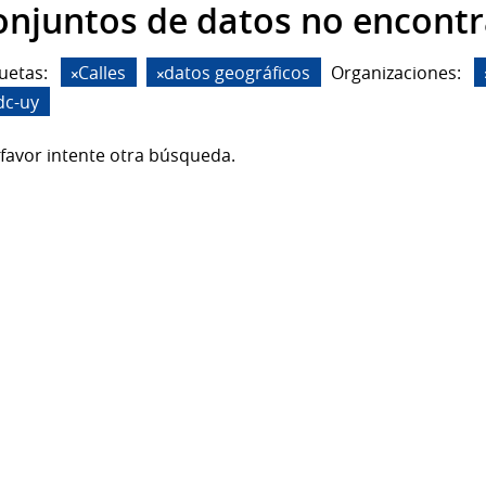
onjuntos de datos no encont
uetas:
Calles
datos geográficos
Organizaciones:
dc-uy
favor intente otra búsqueda.