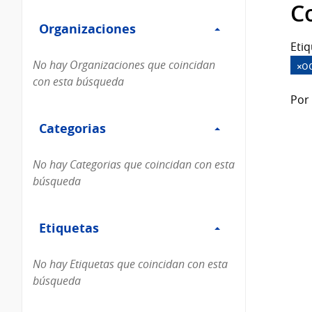
Filtro
datos...
C
Organizaciones
Organizaciones
Etiq
No hay Organizaciones que coincidan
o
con esta búsqueda
Por 
Filtro
Categorias
Categorias
No hay Categorias que coincidan con esta
búsqueda
Filtro
Etiquetas
Etiquetas
No hay Etiquetas que coincidan con esta
búsqueda
Filtro