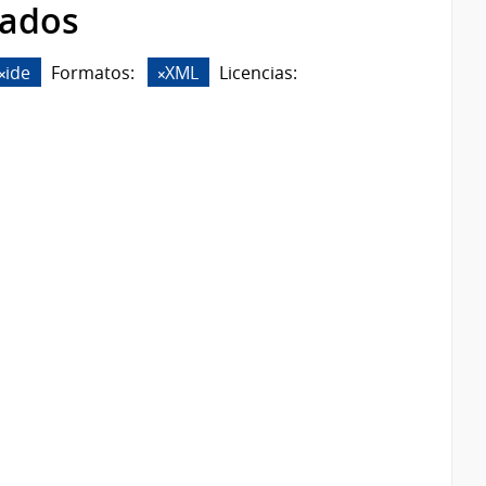
rados
ide
Formatos:
XML
Licencias: