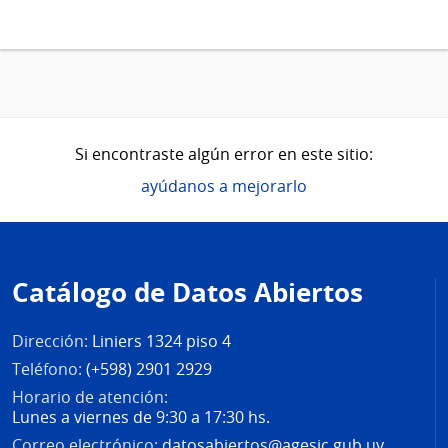
Si encontraste algún error en este sitio:
ayúdanos a mejorarlo
Pie
de
Catálogo de Datos Abiertos
página
Dirección:
Liniers 1324 piso 4
Teléfono:
(+598) 2901 2929
Horario de atención:
Lunes a viernes de 9:30 a 17:30 hs.
Correo electrónico:
datosabiertos@agesic.gub.uy