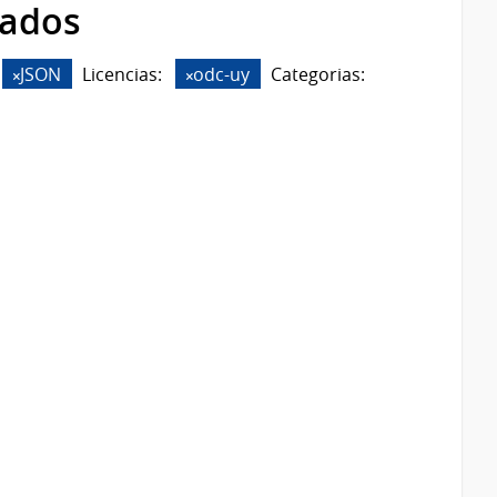
rados
JSON
Licencias:
odc-uy
Categorias: