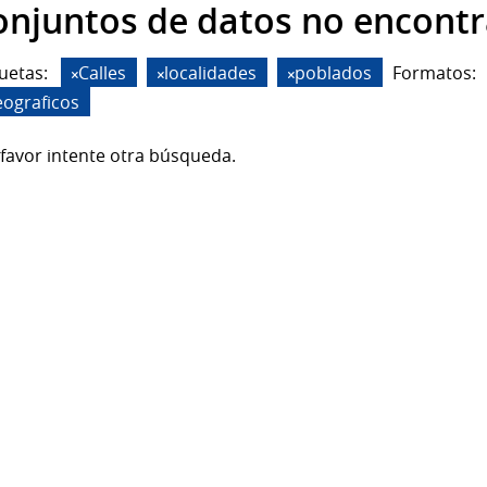
onjuntos de datos no encont
uetas:
Calles
localidades
poblados
Formatos:
eograficos
favor intente otra búsqueda.