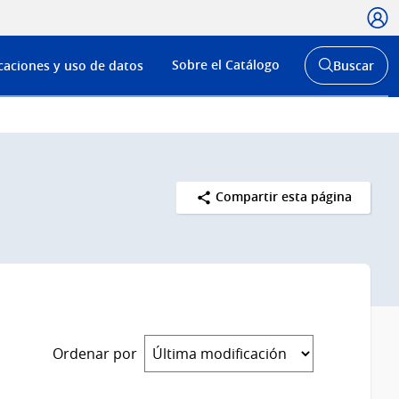
Usua
Menú
Sobre el Catálogo
caciones y uso de datos
Buscar
de
Abrir
buscador
navega
y
Compartir esta página
Ordenar por