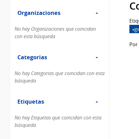
Filtro
datos...
C
Organizaciones
Organizaciones
Etiq
No hay Organizaciones que coincidan
g
con esta búsqueda
Por 
Filtro
Categorias
Categorias
No hay Categorias que coincidan con esta
búsqueda
Filtro
Etiquetas
Etiquetas
No hay Etiquetas que coincidan con esta
búsqueda
Filtro