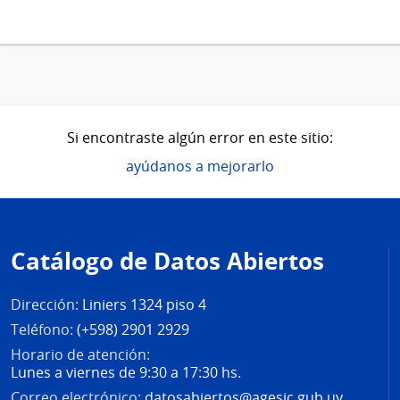
Si encontraste algún error en este sitio:
ayúdanos a mejorarlo
Pie
de
Catálogo de Datos Abiertos
página
Dirección:
Liniers 1324 piso 4
Teléfono:
(+598) 2901 2929
Horario de atención:
Lunes a viernes de 9:30 a 17:30 hs.
Correo electrónico:
datosabiertos@agesic.gub.uy