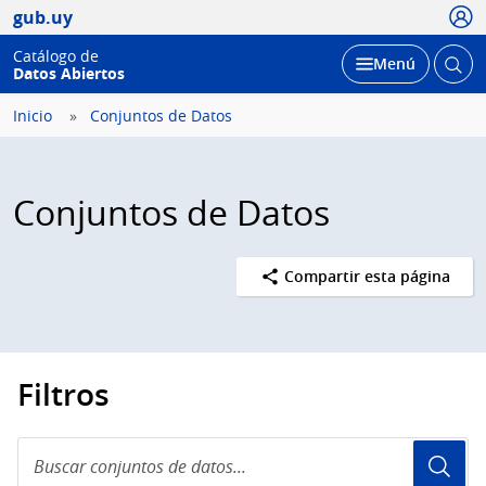
Usua
gub.uy
Catálogo de
Abrir
Desplegar
Menú
Datos Abiertos
busc
Inicio
Conjuntos de Datos
Conjuntos de Datos
Compartir esta página
Filtros
Buscar
conjuntos