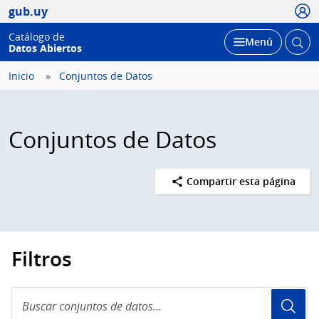
Usua
gub.uy
Catálogo de
Abrir
Desplegar
Menú
Datos Abiertos
busc
Inicio
Conjuntos de Datos
Conjuntos de Datos
Compartir esta página
Filtros
Buscar
conjuntos