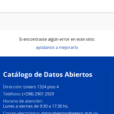
Si encontraste algún error en este sitio:
ayúdanos a mejorarlo
Pie
de
Catálogo de Datos Abiertos
página
Dirección:
Liniers 1324 piso 4
Teléfono:
(+598) 2901 2929
Horario de atención:
Lunes a viernes de 9:30 a 17:30 hs.
Correo electrónico:
datosabiertos@agesic.gub.uy