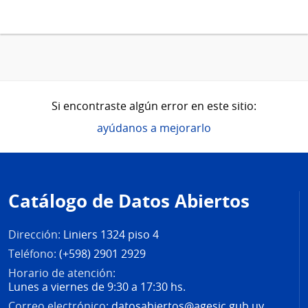
Si encontraste algún error en este sitio:
ayúdanos a mejorarlo
Pie
de
Catálogo de Datos Abiertos
página
Dirección:
Liniers 1324 piso 4
Teléfono:
(+598) 2901 2929
Horario de atención:
Lunes a viernes de 9:30 a 17:30 hs.
Correo electrónico:
datosabiertos@agesic.gub.uy