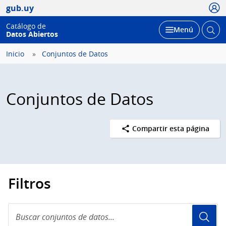
Usua
gub.uy
Catálogo de
Abrir
Desplegar
Menú
Datos Abiertos
busc
Inicio
Conjuntos de Datos
Conjuntos de Datos
Compartir esta página
Filtros
Buscar
conjuntos