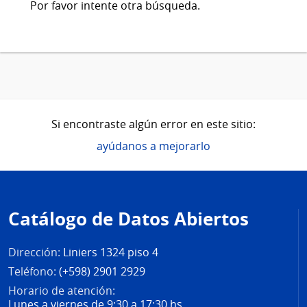
Por favor intente otra búsqueda.
Si encontraste algún error en este sitio:
ayúdanos a mejorarlo
Pie
de
Catálogo de Datos Abiertos
página
Dirección:
Liniers 1324 piso 4
Teléfono:
(+598) 2901 2929
Horario de atención:
Lunes a viernes de 9:30 a 17:30 hs.