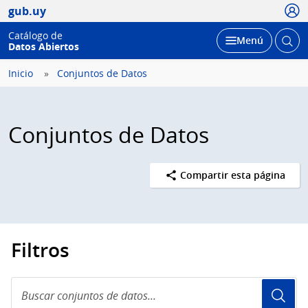
Usua
gub.uy
Catálogo de
Abrir
Desplegar
Menú
Datos Abiertos
busc
Inicio
Conjuntos de Datos
Conjuntos de Datos
Compartir esta página
Filtros
Buscar
conjuntos