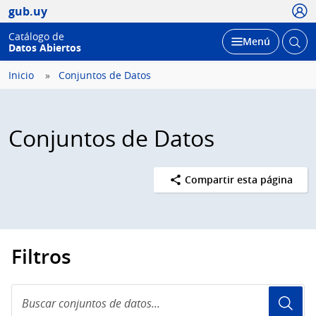
Usua
gub.uy
Catálogo de
Abrir
Desplegar
Menú
Datos Abiertos
busc
Inicio
Conjuntos de Datos
Conjuntos de Datos
Compartir esta página
Filtros
Buscar
conjuntos