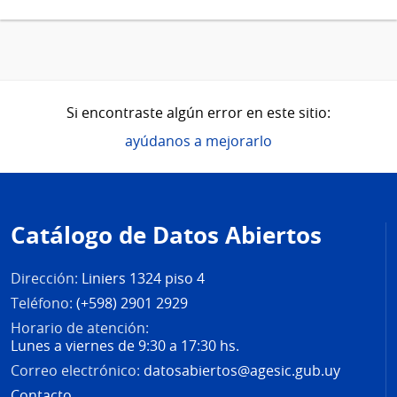
Si encontraste algún error en este sitio:
ayúdanos a mejorarlo
Pie
de
Catálogo de Datos Abiertos
página
Dirección:
Liniers 1324 piso 4
Teléfono:
(+598) 2901 2929
Horario de atención:
Lunes a viernes de 9:30 a 17:30 hs.
Correo electrónico:
datosabiertos@agesic.gub.uy
Contacto