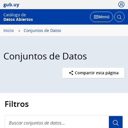
Usua
gub.uy
Catálogo de
Abrir
Desplegar
Menú
Datos Abiertos
busc
Inicio
Conjuntos de Datos
Conjuntos de Datos
Compartir esta página
Filtros
Buscar
conjuntos