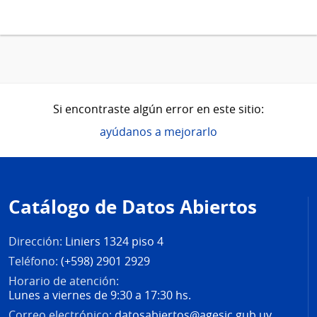
Si encontraste algún error en este sitio:
ayúdanos a mejorarlo
Pie
de
Catálogo de Datos Abiertos
página
Dirección:
Liniers 1324 piso 4
Teléfono:
(+598) 2901 2929
Horario de atención:
Lunes a viernes de 9:30 a 17:30 hs.
Correo electrónico:
datosabiertos@agesic.gub.uy