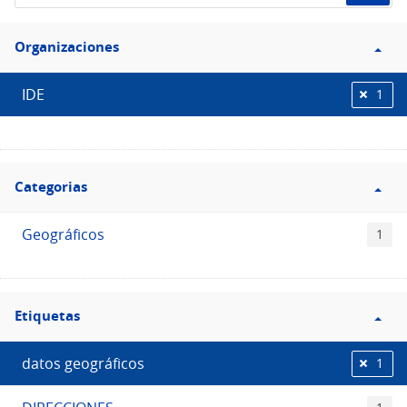
de
Filtro
datos...
Organizaciones
Organizaciones
IDE
1
Filtro
Categorias
Categorias
Geográficos
1
Filtro
Etiquetas
Etiquetas
datos geográficos
1