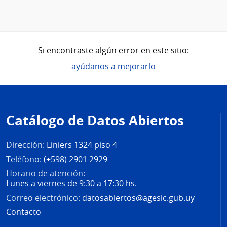
Si encontraste algún error en este sitio:
ayúdanos a mejorarlo
Pie
de
Catálogo de Datos Abiertos
página
Dirección:
Liniers 1324 piso 4
Teléfono:
(+598) 2901 2929
Horario de atención:
Lunes a viernes de 9:30 a 17:30 hs.
Correo electrónico:
datosabiertos@agesic.gub.uy
Contacto