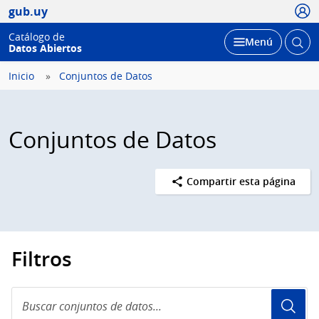
Usua
gub.uy
Catálogo de
Abrir
Desplegar
Menú
Datos Abiertos
busc
Inicio
Conjuntos de Datos
Conjuntos de Datos
Compartir esta página
Filtros
Buscar
conjuntos