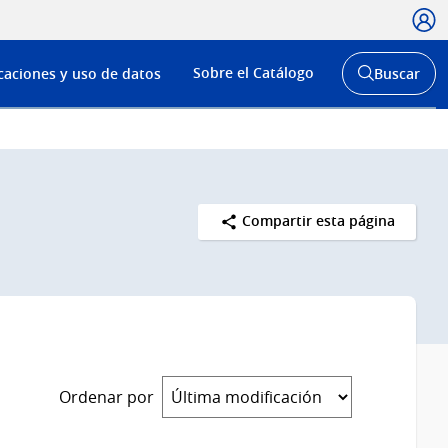
Usua
Menú
Sobre el Catálogo
caciones y uso de datos
Buscar
de
Abrir
buscador
navega
y
Compartir esta página
Ordenar por