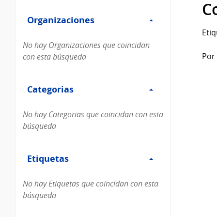
Filtro
datos...
C
Organizaciones
Organizaciones
Etiq
No hay Organizaciones que coincidan
Por 
con esta búsqueda
Filtro
Categorias
Categorias
No hay Categorias que coincidan con esta
búsqueda
Filtro
Etiquetas
Etiquetas
No hay Etiquetas que coincidan con esta
búsqueda
Filtro