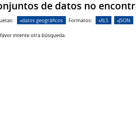
onjuntos de datos no encont
uetas:
datos geográficos
Formatos:
XLS
JSON
favor intente otra búsqueda.