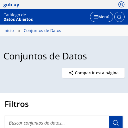
Usua
gub.uy
Catálogo de
Abrir
Desplegar
Menú
Datos Abiertos
busc
Inicio
Conjuntos de Datos
Conjuntos de Datos
Compartir esta página
Filtros
Buscar
conjuntos