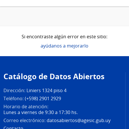
Si encontraste algún error en este sitio:
ayúdanos a mejorarlo
Pie
de
Catálogo de Datos Abiertos
página
Dirección:
Liniers 1324 piso 4
Teléfono:
(+598) 2901 2929
Horario de atención:
Lunes a viernes de 9:30 a 17:30 hs.
Correo electrónico:
datosabiertos@agesic.gub.uy
Contacto