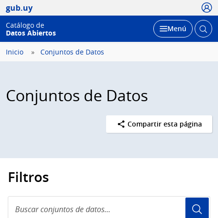
Usua
gub.uy
Catálogo de
Abrir
Desplegar
Menú
Datos Abiertos
busc
Inicio
Conjuntos de Datos
Conjuntos de Datos
Compartir esta página
Filtros
Buscar
conjuntos