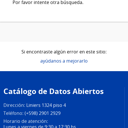
Por favor intente otra búsqueda.
Si encontraste algún error en este sitio:
ayúdanos a mejorarlo
Pie
de
Catálogo de Datos Abiertos
página
Dirección:
Liniers 1324 piso 4
Teléfono:
(+598) 2901 2929
Horario de atención:
Lunes a viernes de 9:30 a 17:30 hs.