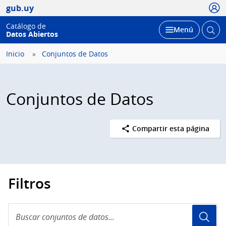
Usua
gub.uy
Catálogo de
Abrir
Desplegar
Menú
Datos Abiertos
busc
Inicio
Conjuntos de Datos
Conjuntos de Datos
Compartir esta página
Filtros
Buscar
conjuntos