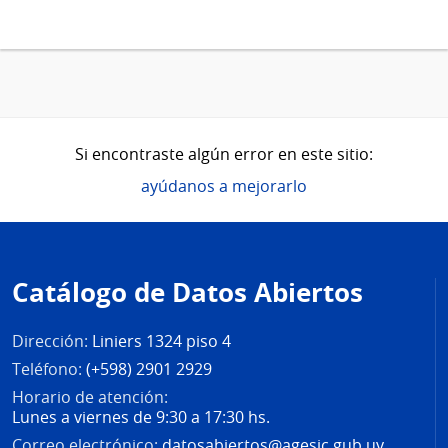
Si encontraste algún error en este sitio:
ayúdanos a mejorarlo
Pie
de
Catálogo de Datos Abiertos
página
Dirección:
Liniers 1324 piso 4
Teléfono:
(+598) 2901 2929
Horario de atención:
Lunes a viernes de 9:30 a 17:30 hs.
Correo electrónico:
datosabiertos@agesic.gub.uy