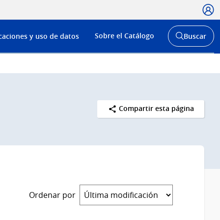
Usua
Menú
Sobre el Catálogo
caciones y uso de datos
Buscar
de
Abrir
buscador
navega
y
Compartir esta página
Ordenar por