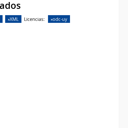
rados
XML
Licencias:
odc-uy