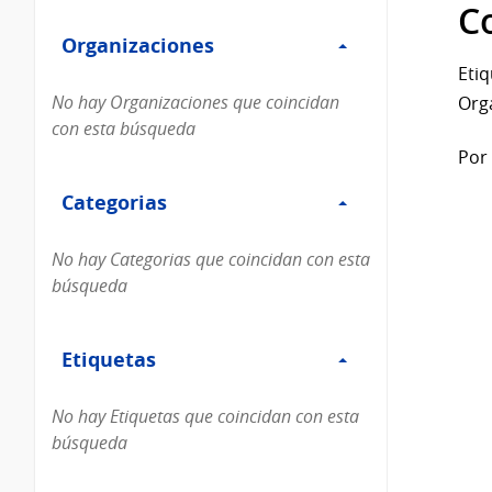
Filtro
datos...
C
Organizaciones
Organizaciones
Etiq
No hay Organizaciones que coincidan
Org
con esta búsqueda
Por 
Filtro
Categorias
Categorias
No hay Categorias que coincidan con esta
búsqueda
Filtro
Etiquetas
Etiquetas
No hay Etiquetas que coincidan con esta
búsqueda
Filtro