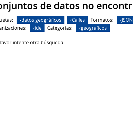
onjuntos de datos no encont
uetas:
datos geográficos
Calles
Formatos:
JSON
anizaciones:
ide
Categorias:
geograficos
favor intente otra búsqueda.