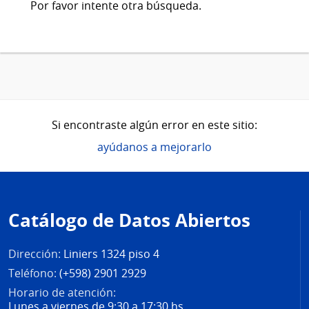
Por favor intente otra búsqueda.
Si encontraste algún error en este sitio:
ayúdanos a mejorarlo
Pie
de
Catálogo de Datos Abiertos
página
Dirección:
Liniers 1324 piso 4
Teléfono:
(+598) 2901 2929
Horario de atención:
Lunes a viernes de 9:30 a 17:30 hs.