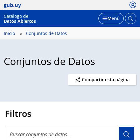
Usua
gub.uy
Catálogo de
Abrir
Desplegar
Menú
Datos Abiertos
busc
Inicio
Conjuntos de Datos
Conjuntos de Datos
Compartir esta página
Filtros
Buscar
conjuntos