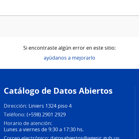
Si encontraste algún error en este sitio:
ayúdanos a mejorarlo
Pie
de
Catálogo de Datos Abiertos
página
Dirección:
Liniers 1324 piso 4
Teléfono:
(+598) 2901 2929
Horario de atención:
Lunes a viernes de 9:30 a 17:30 hs.
Correo electrónico:
datosabiertos@agesic.gub.uy