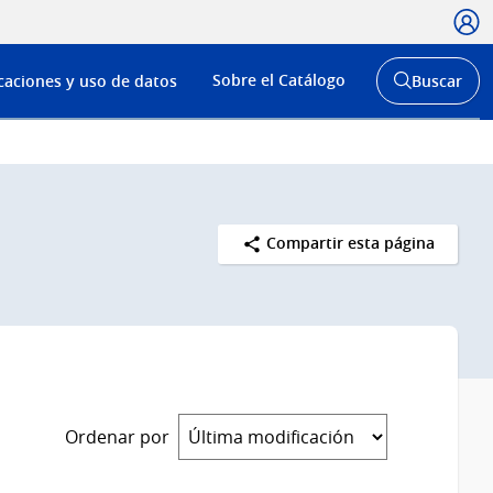
Usua
Menú
Sobre el Catálogo
caciones y uso de datos
Buscar
de
Abrir
buscador
navega
y
Compartir esta página
Ordenar por