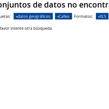
onjuntos de datos no encont
uetas:
datos geográficos
Calles
Formatos:
XLS
favor intente otra búsqueda.