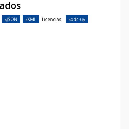
rados
JSON
XML
Licencias:
odc-uy