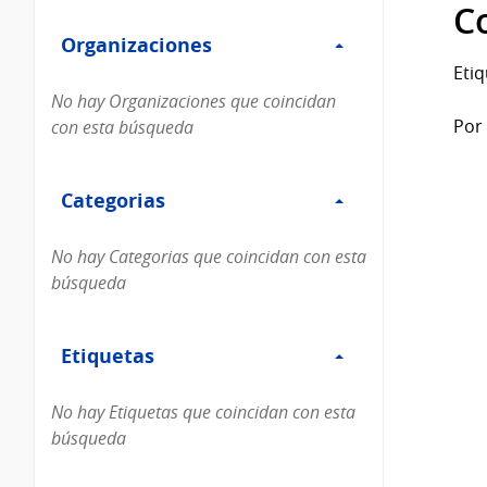
Filtro
datos...
C
Organizaciones
Organizaciones
Etiq
No hay Organizaciones que coincidan
Por 
con esta búsqueda
Filtro
Categorias
Categorias
No hay Categorias que coincidan con esta
búsqueda
Filtro
Etiquetas
Etiquetas
No hay Etiquetas que coincidan con esta
búsqueda
Filtro