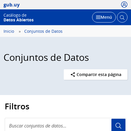
Usua
gub.uy
Catálogo de
Abrir
Desplegar
Menú
Datos Abiertos
busc
Inicio
Conjuntos de Datos
Conjuntos de Datos
Compartir esta página
Filtros
Buscar
conjuntos