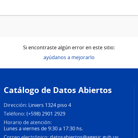
Si encontraste algún error en este sitio:
ayúdanos a mejorarlo
Pie
de
Catálogo de Datos Abiertos
página
Dirección:
Liniers 1324 piso 4
Teléfono:
(+598) 2901 2929
Horario de atención:
Lunes a viernes de 9:30 a 17:30 hs.
Correo electrónico:
datosabiertos@agesic.gub.uy