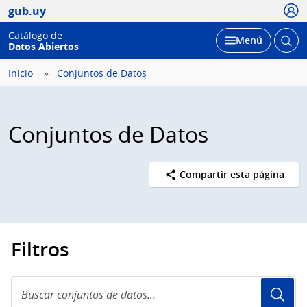
Usua
gub.uy
Catálogo de
Abrir
Desplegar
Menú
Datos Abiertos
busc
Inicio
Conjuntos de Datos
Conjuntos de Datos
Compartir esta página
Filtros
Buscar
conjuntos