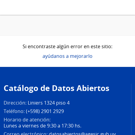
Si encontraste algún error en este sitio:
ayúdanos a mejorarlo
Pie
de
Catálogo de Datos Abiertos
página
Dirección:
Liniers 1324 piso 4
Teléfono:
(+598) 2901 2929
Horario de atención:
Lunes a viernes de 9:30 a 17:30 hs.
Correo electrónico:
datosabiertos@agesic.gub.uy