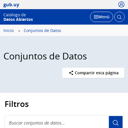
Usua
gub.uy
Catálogo de
Abrir
Desplegar
Menú
Datos Abiertos
busc
Inicio
Conjuntos de Datos
Conjuntos de Datos
Compartir esta página
Filtros
Buscar
conjuntos