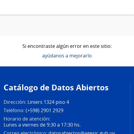
Si encontraste algún error en este sitio:
ayúdanos a mejorarlo
Pie
de
Catálogo de Datos Abiertos
página
Dirección:
Liniers 1324 piso 4
Teléfono:
(+598) 2901 2929
Horario de atención:
Lunes a viernes de 9:30 a 17:30 hs.
Correo electrónico:
datosabiertos@agesic.gub.uy