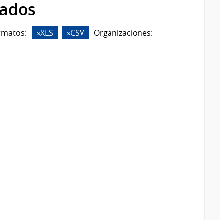
rados
rmatos:
XLS
CSV
Organizaciones: