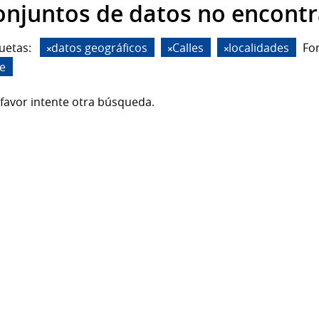
onjuntos de datos no encont
uetas:
datos geográficos
Calles
localidades
Fo
de
favor intente otra búsqueda.