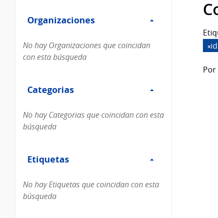
Filtro
datos...
C
Organizaciones
Organizaciones
Etiq
No hay Organizaciones que coincidan
i
con esta búsqueda
Por 
Filtro
Categorias
Categorias
No hay Categorias que coincidan con esta
búsqueda
Filtro
Etiquetas
Etiquetas
No hay Etiquetas que coincidan con esta
búsqueda
Filtro