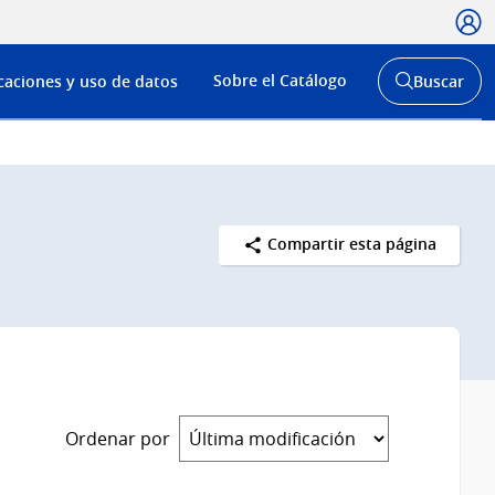
Usua
Menú
Sobre el Catálogo
caciones y uso de datos
Buscar
de
Abrir
buscador
navega
y
Compartir esta página
Ordenar por