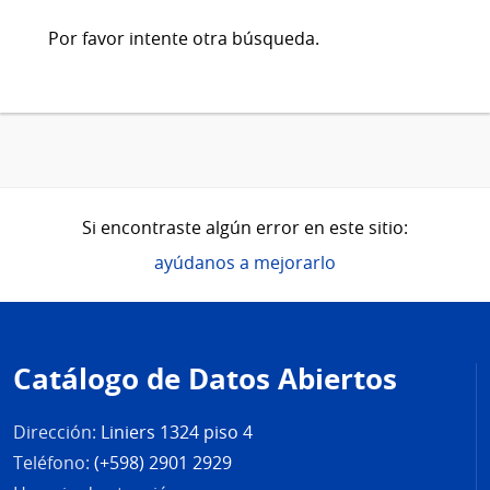
Por favor intente otra búsqueda.
Si encontraste algún error en este sitio:
ayúdanos a mejorarlo
Pie
de
Catálogo de Datos Abiertos
página
Dirección:
Liniers 1324 piso 4
Teléfono:
(+598) 2901 2929