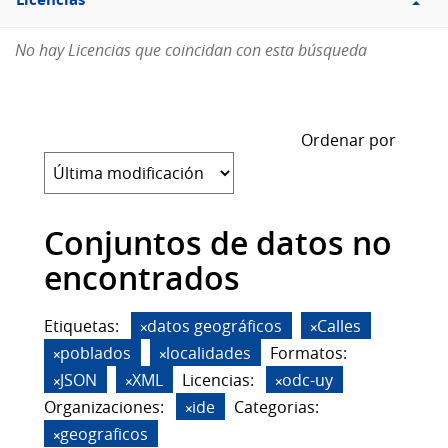
Licencias
No hay Licencias que coincidan con esta búsqueda
Ordenar por
Conjuntos de datos no
encontrados
Etiquetas:
datos geográficos
Calles
poblados
localidades
Formatos:
JSON
XML
Licencias:
odc-uy
Organizaciones:
ide
Categorias:
geograficos