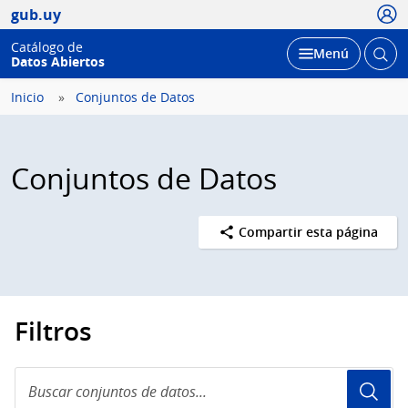
Usua
gub.uy
Catálogo de
Abrir
Desplegar
Menú
Datos Abiertos
busc
Inicio
Conjuntos de Datos
Conjuntos de Datos
Compartir esta página
Filtros
Buscar
conjuntos