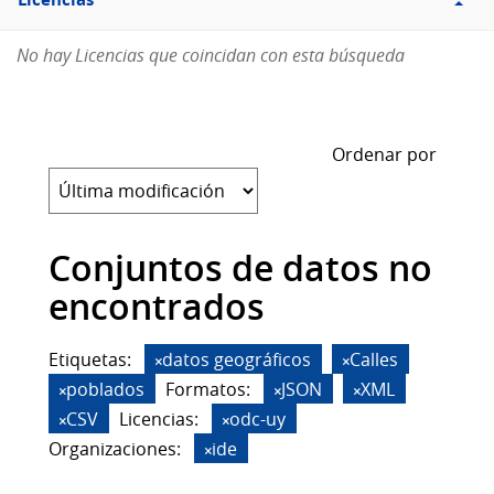
Licencias
No hay Licencias que coincidan con esta búsqueda
Ordenar por
Conjuntos de datos no
encontrados
Etiquetas:
datos geográficos
Calles
poblados
Formatos:
JSON
XML
CSV
Licencias:
odc-uy
Organizaciones:
ide