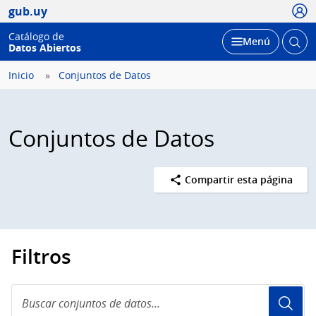
Usua
gub.uy
Catálogo de
Abrir
Desplegar
Menú
Datos Abiertos
busc
Inicio
Conjuntos de Datos
Conjuntos de Datos
Compartir esta página
Filtros
Buscar
conjuntos