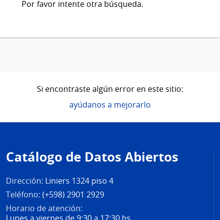
Por favor intente otra búsqueda.
Si encontraste algún error en este sitio:
ayúdanos a mejorarlo
Pie
de
Catálogo de Datos Abiertos
página
Dirección:
Liniers 1324 piso 4
Teléfono:
(+598) 2901 2929
Horario de atención:
Lunes a viernes de 9:30 a 17:30 hs.